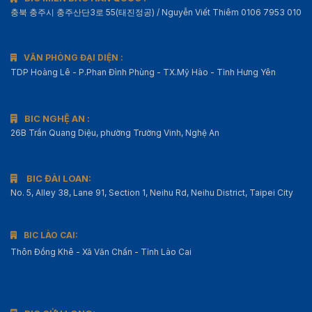
충북 충주시 충주산단3로 55(태진정공) / Nguyễn Viết Thiêm 0106 7953 010
VĂN PHÒNG ĐẠI DIỆN :
TDP Hoàng Lê - P.Phan Đình Phùng - TX.Mỹ Hào - Tỉnh Hưng Yên
BIC NGHỆ AN :
26B Trần Quang Diệu, phường Trường Vinh, Nghệ An
BIC ĐÀI LOAN:
No. 5, Alley 38, Lane 91, Section 1, Neihu Rd, Neihu District, Taipei City
BIC LÀO CAI:
Thôn Đồng Khê - Xã Văn Chấn - Tỉnh Lào Cai