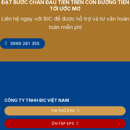
ĐẶT BƯỚC CHÂN ĐẦU TIÊN TRÊN CON ĐƯỜNG TIẾN
TỚI ƯỚC MƠ
Liên hệ ngay với BIC để được hỗ trợ và tư vấn hoàn
toàn miễn phí
0969 281 355
CÔNG TY TNHH BIC VIỆT NAM
THI THỬ EPS
ÔN TẬP EPS