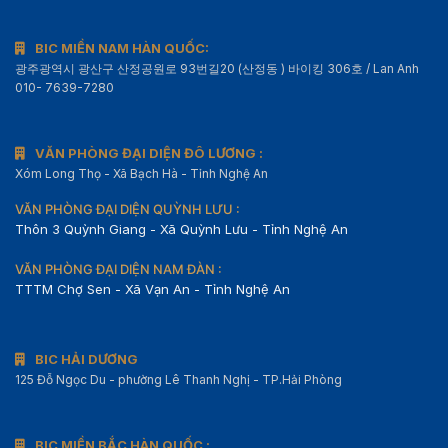
BIC MIỀN NAM HÀN QUỐC:
광주광역시 광산구 산정공원로 93번길20 (산정동 ) 바이킹 306호 / Lan Anh
010- 7639-7280
VĂN PHÒNG ĐẠI DIỆN ĐÔ LƯƠNG :
Xóm Long Thọ - Xã Bạch Hà - Tỉnh Nghệ An
VĂN PHÒNG ĐẠI DIỆN QUỲNH LƯU :
Thôn 3 Quỳnh Giang - Xã Quỳnh Lưu - Tỉnh Nghệ An
VĂN PHÒNG ĐẠI DIỆN NAM ĐÀN :
TTTM Chợ Sen - Xã Vạn An - Tỉnh Nghệ An
BIC HẢI DƯƠNG
125 Đỗ Ngọc Du - phường Lê Thanh Nghị - TP.Hải Phòng
BIC MIỀN BẮC HÀN QUỐC :