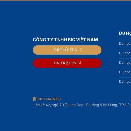
DU H
CÔNG TY TNHH BIC VIỆT NAM
Du học
THI THỬ EPS
Du học
Du học
ÔN TẬP EPS
Du học
Du học
BIC HÀ NỘI:
Liền kề 42, ngõ 79 Thanh Đàm, Phường Vĩnh Hưng, TP Hà 