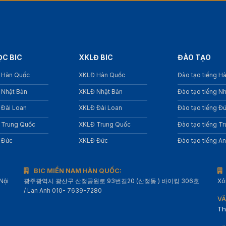
ỌC BIC
XKLĐ BIC
ĐÀO TẠO
 Hàn Quốc
XKLĐ Hàn Quốc
Đào tạo tiếng H
 Nhật Bản
XKLĐ Nhật Bản
Đào tạo tiếng N
 Đài Loan
XKLĐ Đài Loan
Đào tạo tiếng Đ
 Trung Quốc
XKLĐ Trung Quốc
Đào tạo tiếng T
 Đức
XKLĐ Đức
Đào tạo tiếng A
BIC MIỀN NAM HÀN QUỐC:
Nội
광주광역시 광산구 산정공원로 93번길20 (산정동 ) 바이킹 306호
Xó
/ Lan Anh 010- 7639-7280
VĂ
Th