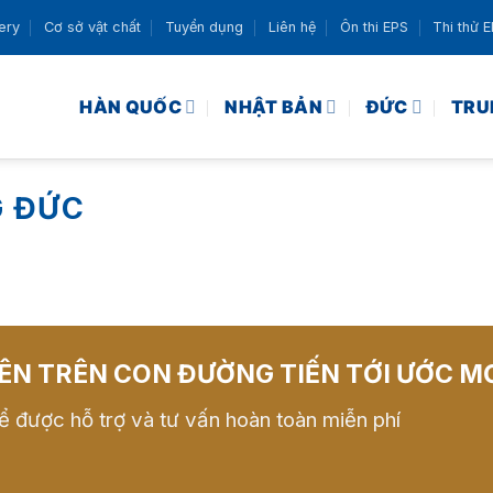
ery
Cơ sở vật chất
Tuyển dụng
Liên hệ
Ôn thi EPS
Thi thử 
HÀN QUỐC
NHẬT BẢN
ĐỨC
TRU
G ĐỨC
ÊN TRÊN CON ĐƯỜNG TIẾN TỚI ƯỚC M
ể được hỗ trợ và tư vấn hoàn toàn miễn phí