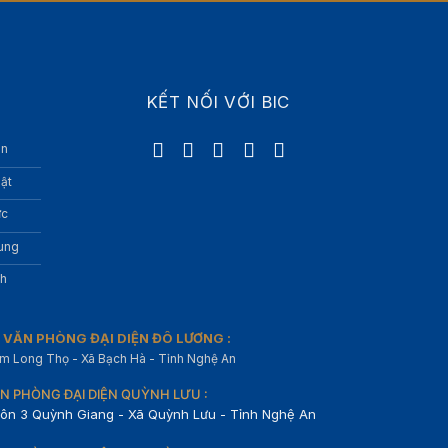
KẾT NỐI VỚI BIC
àn
hật
ức
rung
nh
VĂN PHÒNG ĐẠI DIỆN ĐÔ LƯƠNG :
m Long Thọ - Xã Bạch Hà - Tỉnh Nghệ An
N PHÒNG ĐẠI DIỆN QUỲNH LƯU :
ôn 3 Quỳnh Giang - Xã Quỳnh Lưu - Tỉnh Nghệ An