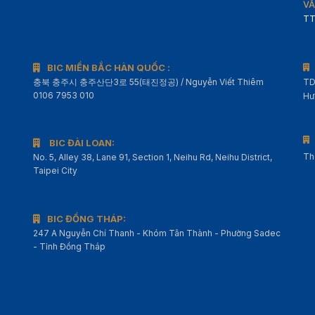
VĂ
TT
BIC MIỀN BẮC HÀN QUỐC :
충북 충주시 충주산단3로 55(태진정공) / Nguyễn Viết Thiêm
TD
0106 7953 010
Hư
BIC ĐÀI LOAN:
Th
No. 5, Alley 38, Lane 91, Section 1, Neihu Rd, Neihu District,
Taipei City
BIC ĐỒNG THÁP:
247 A Nguyễn Chí Thanh - Khóm Tân Thành - Phường Sadec
- Tỉnh Đồng Tháp