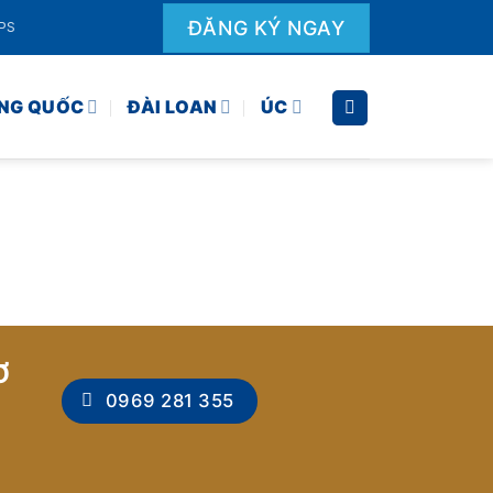
ĐĂNG KÝ NGAY
EPS
NG QUỐC
ĐÀI LOAN
ÚC
Ơ
0969 281 355