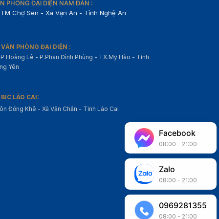
N PHÒNG ĐẠI DIỆN NAM ĐÀN :
TM Chợ Sen - Xã Vạn An - Tỉnh Nghệ An
VĂN PHÒNG ĐẠI DIỆN :
P Hoàng Lê - P.Phan Đình Phùng - TX.Mỹ Hào - Tỉnh
ng Yên
BIC LÀO CAI:
ôn Đồng Khê - Xã Văn Chấn - Tỉnh Lào Cai
Facebook
08:00 - 21:00
Zalo
08:00 - 21:00
0969281355
08:00 - 21:00