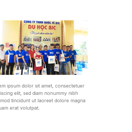
em ipsum dolor sit amet, consectetuer
piscing elit, sed diam nonummy nibh
smod tincidunt ut laoreet dolore magna
uam erat volutpat.