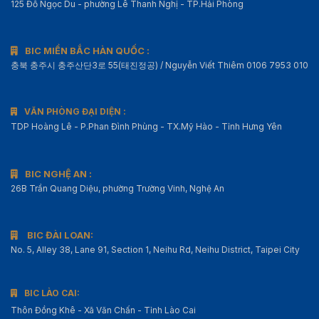
125 Đỗ Ngọc Du - phường Lê Thanh Nghị - TP.Hải Phòng
BIC MIỀN BẮC HÀN QUỐC :
충북 충주시 충주산단3로 55(태진정공) / Nguyễn Viết Thiêm 0106 7953 010
VĂN PHÒNG ĐẠI DIỆN :
TDP Hoàng Lê - P.Phan Đình Phùng - TX.Mỹ Hào - Tỉnh Hưng Yên
BIC NGHỆ AN :
26B Trần Quang Diệu, phường Trường Vinh, Nghệ An
BIC ĐÀI LOAN:
No. 5, Alley 38, Lane 91, Section 1, Neihu Rd, Neihu District, Taipei City
BIC LÀO CAI:
Thôn Đồng Khê - Xã Văn Chấn - Tỉnh Lào Cai