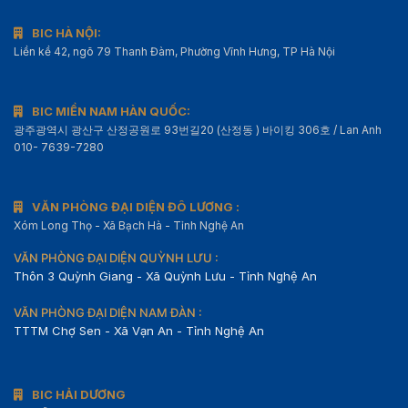
BIC HÀ NỘI:
Liền kề 42, ngõ 79 Thanh Đàm, Phường Vĩnh Hưng, TP Hà Nội
BIC MIỀN NAM HÀN QUỐC:
광주광역시 광산구 산정공원로 93번길20 (산정동 ) 바이킹 306호 / Lan Anh
010- 7639-7280
VĂN PHÒNG ĐẠI DIỆN ĐÔ LƯƠNG :
Xóm Long Thọ - Xã Bạch Hà - Tỉnh Nghệ An
VĂN PHÒNG ĐẠI DIỆN QUỲNH LƯU :
Thôn 3 Quỳnh Giang - Xã Quỳnh Lưu - Tỉnh Nghệ An
VĂN PHÒNG ĐẠI DIỆN NAM ĐÀN :
TTTM Chợ Sen - Xã Vạn An - Tỉnh Nghệ An
BIC HẢI DƯƠNG