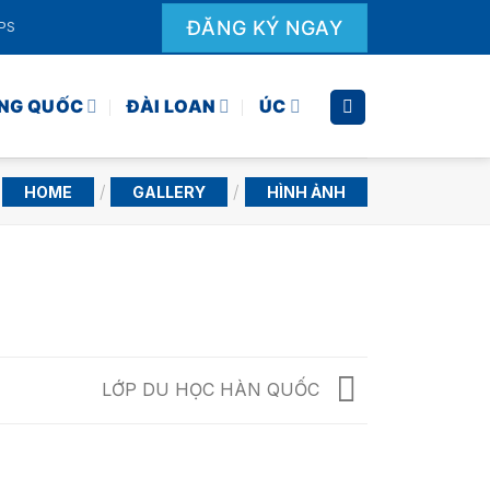
ĐĂNG KÝ NGAY
EPS
NG QUỐC
ĐÀI LOAN
ÚC
/
/
HOME
GALLERY
HÌNH ẢNH
LỚP DU HỌC HÀN QUỐC