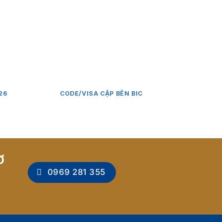
26
CODE/VISA CẬP BÊN BIC
DU HỌC 
NHÀ GI
Ơ
0969 281 355