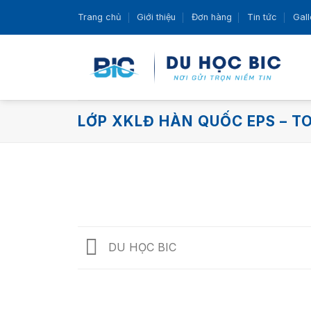
Skip
Trang chủ
Giới thiệu
Đơn hàng
Tin tức
Gall
to
content
LỚP XKLĐ HÀN QUỐC EPS – T
DU HỌC BIC