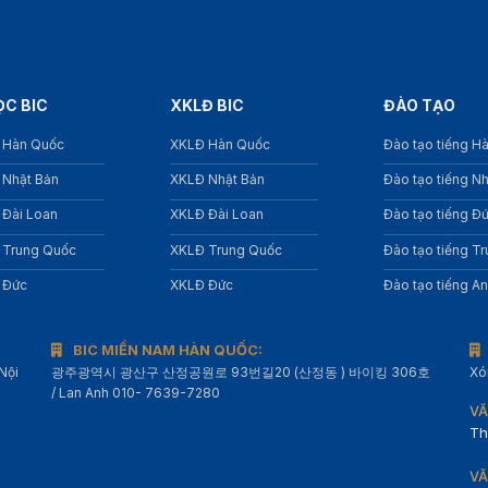
ỌC BIC
XKLĐ BIC
ĐÀO TẠO
 Hàn Quốc
XKLĐ Hàn Quốc
Đào tạo tiếng H
 Nhật Bản
XKLĐ Nhật Bản
Đào tạo tiếng N
 Đài Loan
XKLĐ Đài Loan
Đào tạo tiếng Đ
 Trung Quốc
XKLĐ Trung Quốc
Đào tạo tiếng T
 Đức
XKLĐ Đức
Đào tạo tiếng A
BIC MIỀN NAM HÀN QUỐC:
Nội
광주광역시 광산구 산정공원로 93번길20 (산정동 ) 바이킹 306호
Xó
/ Lan Anh 010- 7639-7280
VĂ
Th
VĂ