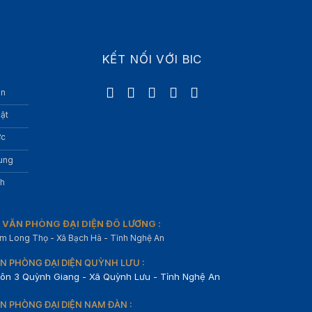
KẾT NỐI VỚI BIC
àn
hật
ức
rung
nh
VĂN PHÒNG ĐẠI DIỆN ĐÔ LƯƠNG :
m Long Thọ - Xã Bạch Hà - Tỉnh Nghệ An
N PHÒNG ĐẠI DIỆN QUỲNH LƯU :
ôn 3 Quỳnh Giang - Xã Quỳnh Lưu - Tỉnh Nghệ An
N PHÒNG ĐẠI DIỆN NAM ĐÀN :