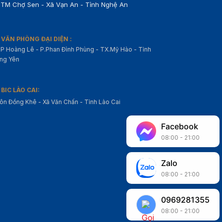
TM Chợ Sen - Xã Vạn An - Tỉnh Nghệ An
VĂN PHÒNG ĐẠI DIỆN :
P Hoàng Lê - P.Phan Đình Phùng - TX.Mỹ Hào - Tỉnh
ng Yên
BIC LÀO CAI:
ôn Đồng Khê - Xã Văn Chấn - Tỉnh Lào Cai
Facebook
08:00 - 21:00
Zalo
08:00 - 21:00
0969281355
08:00 - 21:00