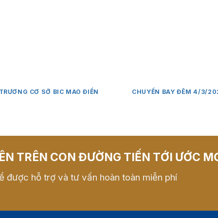
 TRƯƠNG CƠ SỞ BIC MAO ĐIỀN
CHUYẾN BAY ĐÊM 4/3/20
ÊN TRÊN CON ĐƯỜNG TIẾN TỚI ƯỚC M
ể được hỗ trợ và tư vấn hoàn toàn miễn phí