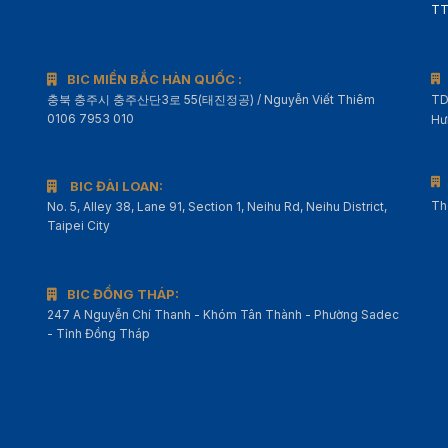
TT
BIC MIỀN BẮC HÀN QUỐC :
충북 충주시 충주산단3로 55(태진정공) / Nguyễn Viết Thiêm
TD
0106 7953 010
Hư
BIC ĐÀI LOAN:
Th
No. 5, Alley 38, Lane 91, Section 1, Neihu Rd, Neihu District,
Taipei City
BIC ĐỒNG THÁP:
247 A Nguyễn Chí Thanh - Khóm Tân Thành - Phường Sadec
- Tỉnh Đồng Tháp