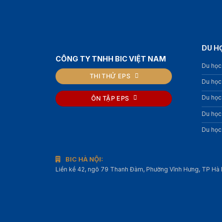
DU H
CÔNG TY TNHH BIC VIỆT NAM
Du học
THI THỬ EPS
Du học
Du học
ÔN TẬP EPS
Du học
Du học
BIC HÀ NỘI:
Liền kề 42, ngõ 79 Thanh Đàm, Phường Vĩnh Hưng, TP Hà 