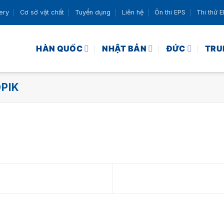
ery
Cơ sở vật chất
Tuyển dụng
Liên hệ
Ôn thi EPS
Thi thử 
HÀN QUỐC
NHẬT BẢN
ĐỨC
TRU
OPIK