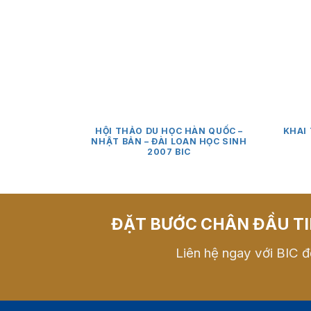
HỘI THẢO DU HỌC HÀN QUỐC –
KHAI
NHẬT BẢN – ĐÀI LOAN HỌC SINH
2007 BIC
ĐẶT BƯỚC CHÂN ĐẦU TI
Liên hệ ngay với BIC đ