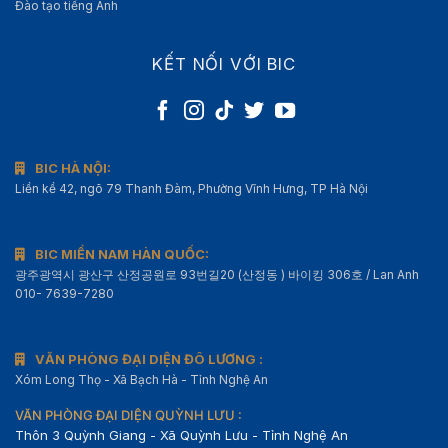
Đào tạo tiếng Anh
KẾT NỐI VỚI BIC
BIC HÀ NỘI:
Liền kề 42, ngõ 79 Thanh Đàm, Phường Vĩnh Hưng, TP Hà Nội
BIC MIỀN NAM HÀN QUỐC:
광주광역시 광산구 산정공원로 93번길20 (산정동 ) 바이킹 306호 / Lan Anh
010- 7639-7280
VĂN PHÒNG ĐẠI DIỆN ĐÔ LƯƠNG :
Xóm Long Thọ - Xã Bạch Hà - Tỉnh Nghệ An
VĂN PHÒNG ĐẠI DIỆN QUỲNH LƯU :
Thôn 3 Quỳnh Giang - Xã Quỳnh Lưu - Tỉnh Nghệ An