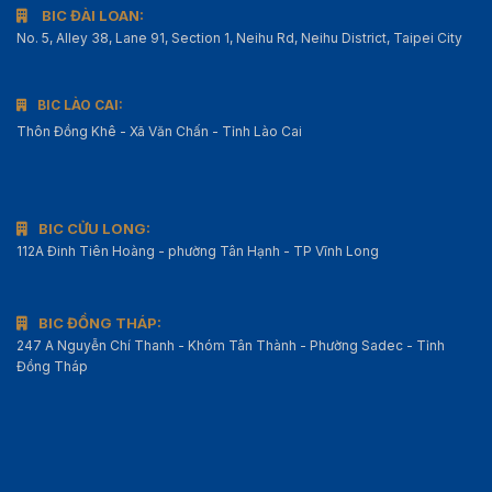
BIC ĐÀI LOAN:
No. 5, Alley 38, Lane 91, Section 1, Neihu Rd, Neihu District, Taipei City
BIC LÀO CAI:
Thôn Đồng Khê - Xã Văn Chấn - Tỉnh Lào Cai
BIC CỬU LONG:
112A Đinh Tiên Hoàng - phường Tân Hạnh - TP Vĩnh Long
BIC ĐỒNG THÁP:
247 A Nguyễn Chí Thanh - Khóm Tân Thành - Phường Sadec - Tỉnh
Đồng Tháp