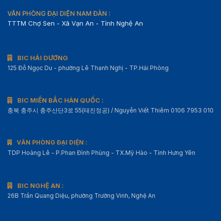
VĂN PHÒNG ĐẠI DIỆN NAM ĐÀN :
TTTM Chợ Sen - Xã Vạn An - Tỉnh Nghệ An
BIC HẢI DƯƠNG
125 Đỗ Ngọc Du - phường Lê Thanh Nghị - TP.Hải Phòng
BIC MIỀN BẮC HÀN QUỐC :
충북 충주시 충주산단3로 55(태진정공) / Nguyễn Viết Thiêm 0106 7953 010
VĂN PHÒNG ĐẠI DIỆN :
TDP Hoàng Lê - P.Phan Đình Phùng - TX.Mỹ Hào - Tỉnh Hưng Yên
BIC NGHỆ AN :
26B Trần Quang Diệu, phường Trường Vinh, Nghệ An