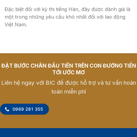
Đặc biệt đối với kỳ thi tiếng Hàn, đây được đánh giá là
một trong những yêu cầu khó nhất đối với lao động
Việt Nam.
ĐẶT BƯỚC CHÂN ĐẦU TIÊN TRÊN CON ĐƯỜNG TIẾN
TỚI ƯỚC MƠ
Liên hệ ngay với BIC để được hỗ trợ và tư vấn hoàn
toàn miễn phí
0969 281 355