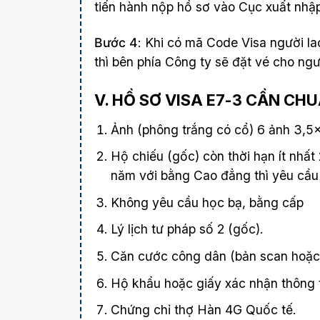
tiến hành nộp hồ sơ vào Cục xuất nhập
Bước 4
: Khi có mã Code Visa người la
thì bên phía Công ty sẽ đặt vé cho ng
V. HỒ SƠ VISA E7-3 CẦN CHU
Ảnh (phông trắng có cổ) 6 ảnh 3,5×
Hộ chiếu (gốc) còn thời hạn ít nhấ
năm với bằng Cao đẳng thì yêu cầu p
Không yêu cầu học bạ, bằng cấp
Lý lịch tư pháp số 2 (gốc).
Căn cước công dân (bản scan hoặc
Hộ khẩu hoặc giấy xác nhận thông t
Chứng chỉ thợ Hàn 4G Quốc tế.