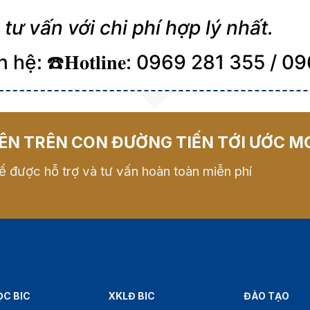
tư vấn với chi phí hợp lý nhất.
hệ: ☎️𝐇𝐨𝐭𝐥𝐢𝐧𝐞: 0969 281 355 /
ÊN TRÊN CON ĐƯỜNG TIẾN TỚI ƯỚC M
ể được hỗ trợ và tư vấn hoàn toàn miễn phí
ỌC BIC
XKLĐ BIC
ĐÀO TẠO