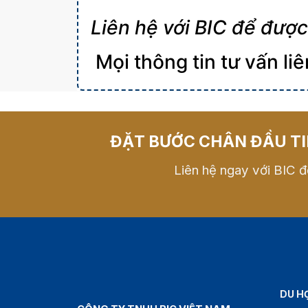
Liên hệ với BIC để được 
Mọi thông tin tư vấn liên 
ĐẶT BƯỚC CHÂN ĐẦU TI
Liên hệ ngay với BIC đ
DU H