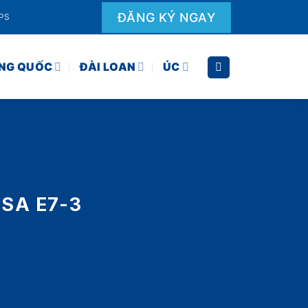
ĐĂNG KÝ NGAY
EPS
NG QUỐC
ĐÀI LOAN
ÚC
SA E7-3