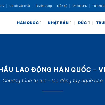
ery
Cơ sở vật chất
Tuyển dụng
Liên hệ
Ôn thi EPS
Thi thử 
HÀN QUỐC
NHẬT BẢN
ĐỨC
TRU
HẨU LAO ĐỘNG HÀN QUỐC – VI
Chương trình tự túc – lao động tay nghề cao