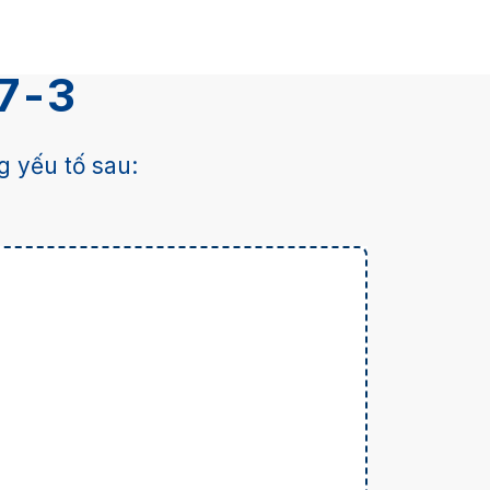
E7-3
 yếu tố sau: