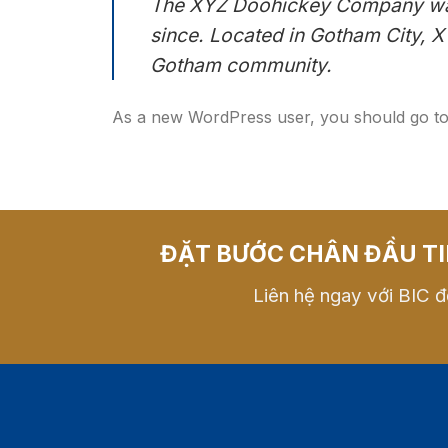
The XYZ Doohickey Company was f
since. Located in Gotham City, 
Gotham community.
As a new WordPress user, you should go t
ĐẶT BƯỚC CHÂN ĐẦU TI
Liên hệ ngay với BIC đ