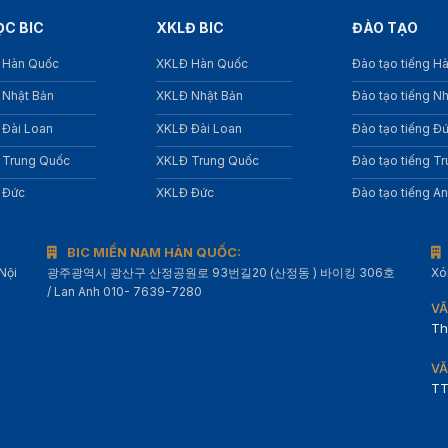
ỌC BIC
XKLĐ BIC
ĐÀO TẠO
 Hàn Quốc
XKLĐ Hàn Quốc
Đào tạo tiếng H
 Nhật Bản
XKLĐ Nhật Bản
Đào tạo tiếng N
 Đài Loan
XKLĐ Đài Loan
Đào tạo tiếng Đ
 Trung Quốc
XKLĐ Trung Quốc
Đào tạo tiếng T
 Đức
XKLĐ Đức
Đào tạo tiếng A
BIC MIỀN NAM HÀN QUỐC:
Nội
광주광역시 광산구 산정공원로 93번길20 (산정동 ) 바이킹 306호
Xó
/ Lan Anh 010- 7639-7280
VĂ
Th
VĂ
TT