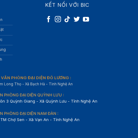
KẾT NỐI VỚI BIC
àn
hật
ức
rung
nh
VĂN PHÒNG ĐẠI DIỆN ĐÔ LƯƠNG :
m Long Thọ - Xã Bạch Hà - Tỉnh Nghệ An
N PHÒNG ĐẠI DIỆN QUỲNH LƯU :
ôn 3 Quỳnh Giang - Xã Quỳnh Lưu - Tỉnh Nghệ An
N PHÒNG ĐẠI DIỆN NAM ĐÀN :
TM Chợ Sen - Xã Vạn An - Tỉnh Nghệ An