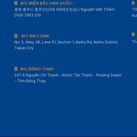
BIC MIỀN BẮC HÀN QUỐC :
충북 충주시 충주산단3로 55(태진정공) / Nguyễn Viết Thiêm
TD
0106 7953 010
Hư
BIC ĐÀI LOAN:
Th
No. 5, Alley 38, Lane 91, Section 1, Neihu Rd, Neihu District,
Taipei City
BIC ĐỒNG THÁP:
247 A Nguyễn Chí Thanh - Khóm Tân Thành - Phường Sadec
- Tỉnh Đồng Tháp