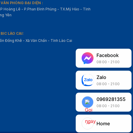
VĂN PHÒNG ĐẠI DIỆN :
P Hoàng Lê - P.Phan Đình Phùng - TX.Mỹ Hào - Tỉnh
ng Yên
BIC LÀO CAI:
ôn Đồng Khê - Xã Văn Chấn - Tỉnh Lào Cai
Facebook
08:00 - 21:00
Zalo
08:00 - 21:00
0969281355
08:00 - 21:00
Home