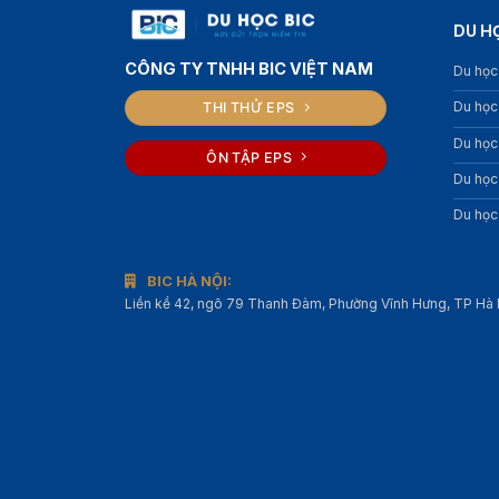
DU H
CÔNG TY TNHH BIC VIỆT NAM
Du học
Du học
THI THỬ EPS
Du học
ÔN TẬP EPS
Du học
Du học
BIC HÀ NỘI:
Liền kề 42, ngõ 79 Thanh Đàm, Phường Vĩnh Hưng, TP Hà 