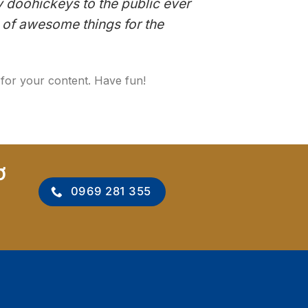
doohickeys to the public ever
 of awesome things for the
 for your content. Have fun!
Ơ
0969 281 355