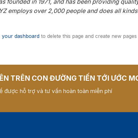
ounded in 1971, and has been providing quality 
XYZ employs over 2,000 people and does all kinds
o
your dashboard
to delete this page and create new pages
ÊN TRÊN CON ĐƯỜNG TIẾN TỚI ƯỚC M
ể được hỗ trợ và tư vấn hoàn toàn miễn phí