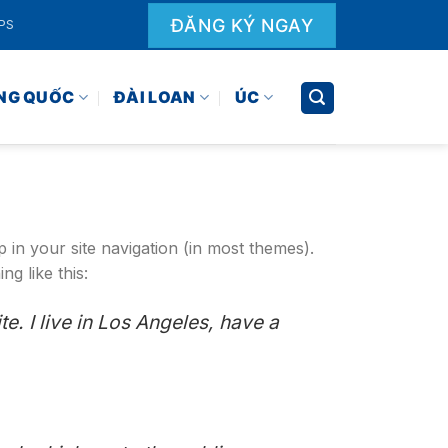
ĐĂNG KÝ NGAY
EPS
NG QUỐC
ĐÀI LOAN
ÚC
p in your site navigation (in most themes).
ng like this:
e. I live in Los Angeles, have a