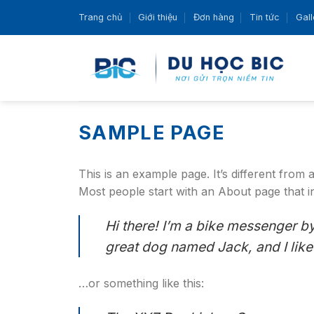
Skip
Trang chủ
Giới thiệu
Đơn hàng
Tin tức
Gall
to
content
SAMPLE PAGE
This is an example page. It’s different from 
Most people start with an About page that int
Hi there! I’m a bike messenger by 
great dog named Jack, and I like 
…or something like this: