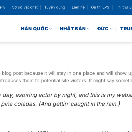
ery
Cơ sở vật chất
Tuyển dụng
Liên hệ
Ôn thi EPS
Thi thử 
HÀN QUỐC
NHẬT BẢN
ĐỨC
TRU
a blog post because it will stay in one place and will show u
roduces them to potential site visitors. It might say somethi
day, aspiring actor by night, and this is my websit
piña coladas. (And gettin’ caught in the rain.)