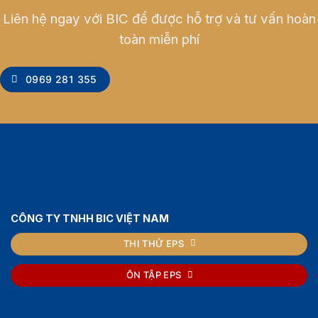
Liên hệ ngay với BIC để được hỗ trợ và tư vấn hoàn
toàn miễn phí
0969 281 355
CÔNG TY TNHH BIC VIỆT NAM
THI THỬ EPS
ÔN TẬP EPS