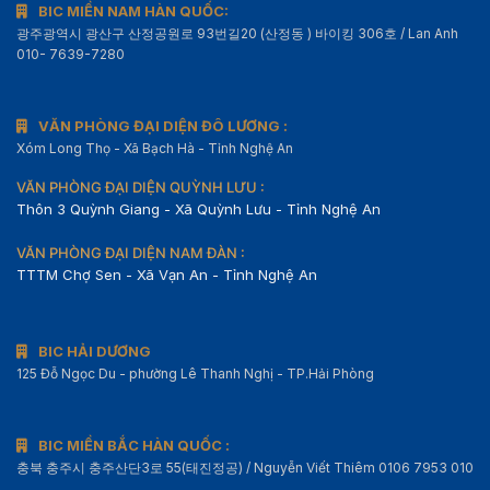
BIC MIỀN NAM HÀN QUỐC:
광주광역시 광산구 산정공원로 93번길20 (산정동 ) 바이킹 306호 / Lan Anh
010- 7639-7280
VĂN PHÒNG ĐẠI DIỆN ĐÔ LƯƠNG :
Xóm Long Thọ - Xã Bạch Hà - Tỉnh Nghệ An
VĂN PHÒNG ĐẠI DIỆN QUỲNH LƯU :
Thôn 3 Quỳnh Giang - Xã Quỳnh Lưu - Tỉnh Nghệ An
VĂN PHÒNG ĐẠI DIỆN NAM ĐÀN :
TTTM Chợ Sen - Xã Vạn An - Tỉnh Nghệ An
BIC HẢI DƯƠNG
125 Đỗ Ngọc Du - phường Lê Thanh Nghị - TP.Hải Phòng
BIC MIỀN BẮC HÀN QUỐC :
충북 충주시 충주산단3로 55(태진정공) / Nguyễn Viết Thiêm 0106 7953 010