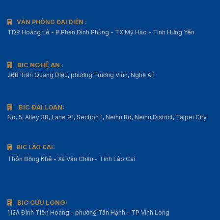
VĂN PHÒNG ĐẠI DIỆN :
TDP Hoàng Lê - P.Phan Đình Phùng - TX.Mỹ Hào - Tỉnh Hưng Yên
BIC NGHỆ AN :
26B Trần Quang Diệu, phường Trường Vinh, Nghệ An
BIC ĐÀI LOAN:
No. 5, Alley 38, Lane 91, Section 1, Neihu Rd, Neihu District, Taipei City
BIC LÀO CAI:
Thôn Đồng Khê - Xã Văn Chấn - Tỉnh Lào Cai
BIC CỬU LONG:
112A Đinh Tiên Hoàng - phường Tân Hạnh - TP Vĩnh Long