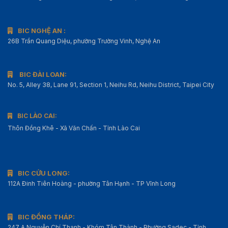
BIC NGHỆ AN :
26B Trần Quang Diệu, phường Trường Vinh, Nghệ An
BIC ĐÀI LOAN:
No. 5, Alley 38, Lane 91, Section 1, Neihu Rd, Neihu District, Taipei City
BIC LÀO CAI:
Thôn Đồng Khê - Xã Văn Chấn - Tỉnh Lào Cai
BIC CỬU LONG:
112A Đinh Tiên Hoàng - phường Tân Hạnh - TP Vĩnh Long
BIC ĐỒNG THÁP:
247 A Nguyễn Chí Thanh - Khóm Tân Thành - Phường Sadec - Tỉnh