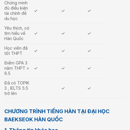
Chứng minh
đủ điều kiện
✓
✓
✓
tài chính để
du học
Yêu thích, có
tìm hiểu về
✓
✓
✓
Hàn Quốc
Học viên đã
✓
✓
✓
tốt THPT
Điểm GPA 3
năm THPT >
✓
✓
✓
6.5
Đã có TOPIK
3 , IELTS 5.5
✓
✓
trở lên
CHƯƠNG TRÌNH TIẾNG HÀN TẠI ĐẠI HỌC
BAEKSEOK HÀN QUỐC