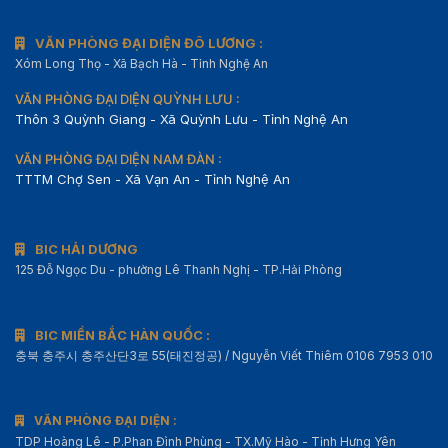
VĂN PHÒNG ĐẠI DIỆN ĐÔ LƯƠNG :
Xóm Long Thọ - Xã Bạch Hà - Tỉnh Nghệ An
VĂN PHÒNG ĐẠI DIỆN QUỲNH LƯU :
Thôn 3 Quỳnh Giang - Xã Quỳnh Lưu - Tỉnh Nghệ An
VĂN PHÒNG ĐẠI DIỆN NAM ĐÀN :
TTTM Chợ Sen - Xã Vạn An - Tỉnh Nghệ An
BIC HẢI DƯƠNG
125 Đỗ Ngọc Du - phường Lê Thanh Nghị - TP.Hải Phòng
BIC MIỀN BẮC HÀN QUỐC :
충북 충주시 충주산단3로 55(태진정공) / Nguyễn Viết Thiêm 0106 7953 010
VĂN PHÒNG ĐẠI DIỆN :
TDP Hoàng Lê - P.Phan Đình Phùng - TX.Mỹ Hào - Tỉnh Hưng Yên