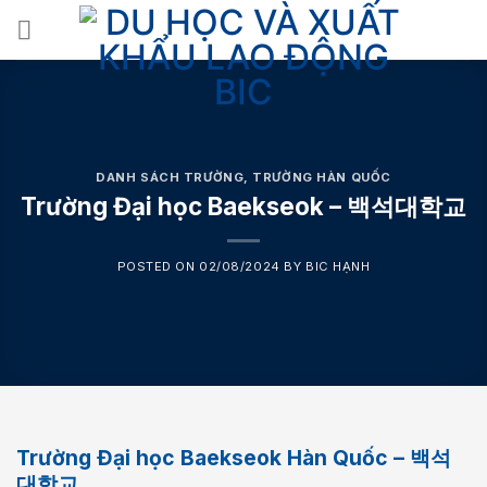
Skip
to
content
DANH SÁCH TRƯỜNG
,
TRƯỜNG HÀN QUỐC
Trường Đại học Baekseok – 백석대학교
POSTED ON
02/08/2024
BY
BIC HẠNH
Trường Đại học Baekseok Hàn Quốc – 백석
대학교