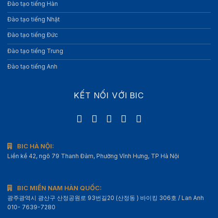
Đào tạo tiếng Hàn
Đào tạo tiếng Nhật
Đào tạo tiếng Đức
Đào tạo tiếng Trung
Đào tạo tiếng Anh
KẾT NỐI VỚI BIC
BIC HÀ NỘI:
Liền kề 42, ngõ 79 Thanh Đàm, Phường Vĩnh Hưng, TP Hà Nội
BIC MIỀN NAM HÀN QUỐC:
광주광역시 광산구 산정공원로 93번길20 (산정동 ) 바이킹 306호 / Lan Anh
010- 7639-7280