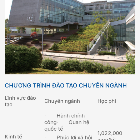
CHƯƠNG TRÌNH ĐÀO TẠO CHUYÊN NGÀNH
Lĩnh vực đào
Chuyên ngành
Học phí
tạo
· Hành chính
công
· Quan hệ
quốc tế
1,022,000
Kinh tế
· Phúc lợi xã hội
won/kỳ