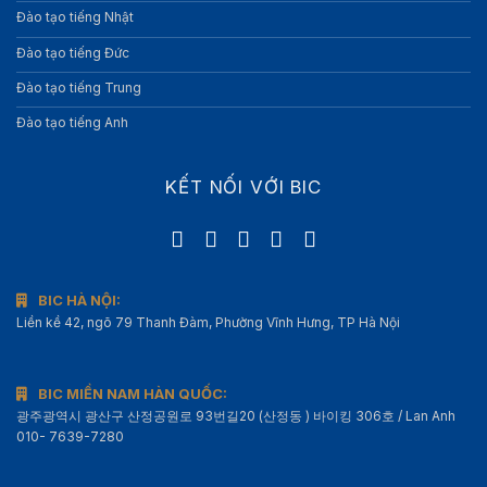
Đào tạo tiếng Nhật
Đào tạo tiếng Đức
Đào tạo tiếng Trung
Đào tạo tiếng Anh
KẾT NỐI VỚI BIC
BIC HÀ NỘI:
Liền kề 42, ngõ 79 Thanh Đàm, Phường Vĩnh Hưng, TP Hà Nội
BIC MIỀN NAM HÀN QUỐC:
광주광역시 광산구 산정공원로 93번길20 (산정동 ) 바이킹 306호 / Lan Anh
010- 7639-7280