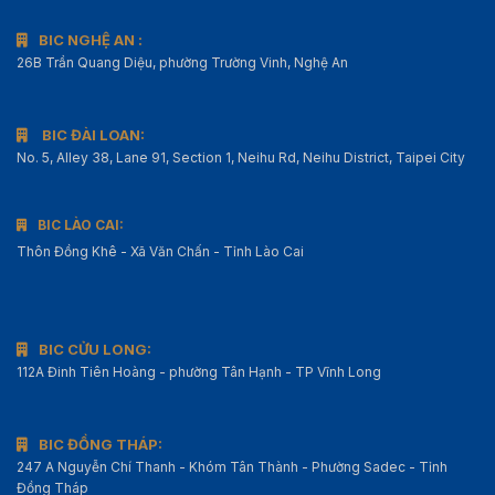
BIC NGHỆ AN :
26B Trần Quang Diệu, phường Trường Vinh, Nghệ An
BIC ĐÀI LOAN:
No. 5, Alley 38, Lane 91, Section 1, Neihu Rd, Neihu District, Taipei City
BIC LÀO CAI:
Thôn Đồng Khê - Xã Văn Chấn - Tỉnh Lào Cai
BIC CỬU LONG:
112A Đinh Tiên Hoàng - phường Tân Hạnh - TP Vĩnh Long
BIC ĐỒNG THÁP:
247 A Nguyễn Chí Thanh - Khóm Tân Thành - Phường Sadec - Tỉnh
Đồng Tháp