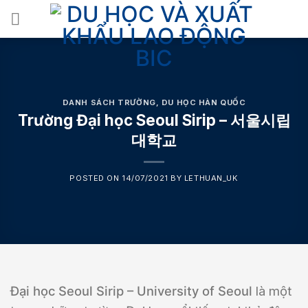
Skip
to
content
DANH SÁCH TRƯỜNG
,
DU HỌC HÀN QUỐC
Trường Đại học Seoul Sirip – 서울시립
대학교
POSTED ON
14/07/2021
BY
LETHUAN_UK
Đại học Seoul Sirip – University of Seoul
là một