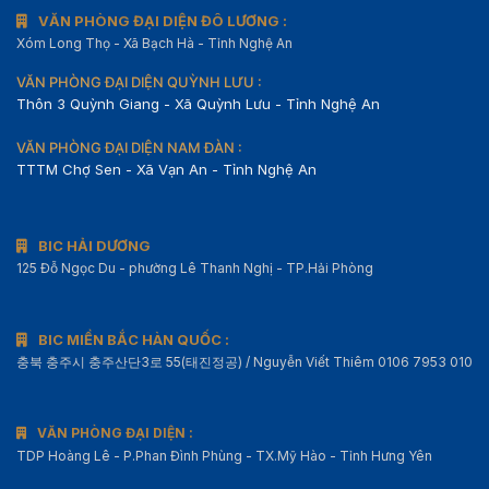
VĂN PHÒNG ĐẠI DIỆN ĐÔ LƯƠNG :
Xóm Long Thọ - Xã Bạch Hà - Tỉnh Nghệ An
VĂN PHÒNG ĐẠI DIỆN QUỲNH LƯU :
Thôn 3 Quỳnh Giang - Xã Quỳnh Lưu - Tỉnh Nghệ An
VĂN PHÒNG ĐẠI DIỆN NAM ĐÀN :
TTTM Chợ Sen - Xã Vạn An - Tỉnh Nghệ An
BIC HẢI DƯƠNG
125 Đỗ Ngọc Du - phường Lê Thanh Nghị - TP.Hải Phòng
BIC MIỀN BẮC HÀN QUỐC :
충북 충주시 충주산단3로 55(태진정공) / Nguyễn Viết Thiêm 0106 7953 010
VĂN PHÒNG ĐẠI DIỆN :
TDP Hoàng Lê - P.Phan Đình Phùng - TX.Mỹ Hào - Tỉnh Hưng Yên