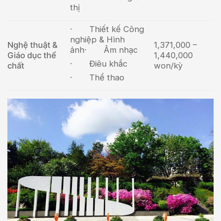
thị
· Thiết kế Công
nghiệp & Hình
Nghệ thuật &
1,371,000 –
ảnh
· Âm nhạc
Giáo dục thể
1,440,000
· Điêu khắc
chất
won/kỳ
· Thể thao